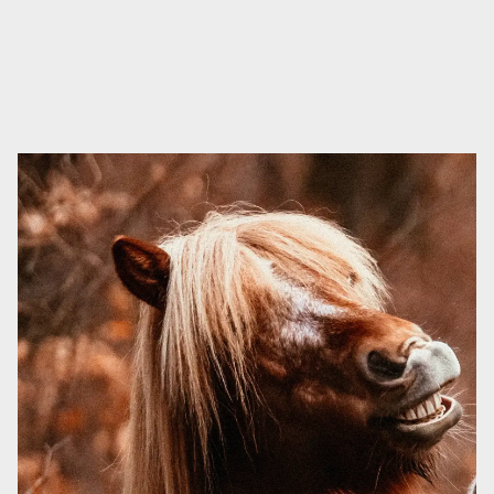
das Ganze Schritt für Schritt umzusetzen. Ich kann den
Kurs absolut empfehlen, gerade für Einsteiger, die
wirklich verstehen wollen, was sie im Training tun. Ein
großes Dankeschön an Wibke und Nadine für diesen
strukturierten und hilfreichen Einstieg, der wirklich
Freude am Training bringt. Ich bin komplett ohne
Vorerfahrung ins Klickertraining gestartet und hatte
ehrlich gesagt Respekt davor, weil ich einfach nicht
wusste wo ich anfangen soll. Der Kurs „Klickertraining
ohne Chaos“ von Wibke und Nadine hat mir einen
wirklich klaren und verständlichen Einstieg ins Training
gegeben, der sofort von Tag 1 an Struktur reingebracht
hat. Besonders wertvoll war für mich, dass ich nicht nur
gelernt habe, was ich tun soll, sondern vor allem warum
ich es tue, und genau dadurch entsteht ein richtig tiefes
Verständnis dafür, wie das Tier lernt und „denkt“. Die
Kombi aus Grundlagenwissen, klarer Anleitung und
Praxisaufgaben hat mir extrem geholfen, das Ganze