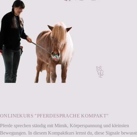
ONLINEKURS "PFERDESPRACHE KOMPAKT"
Pferde sprechen ständig mit Mimik, Körperspannung und kleinsten
Bewegungen. In diesem Kompaktkurs lernst du, diese Signale bewusst