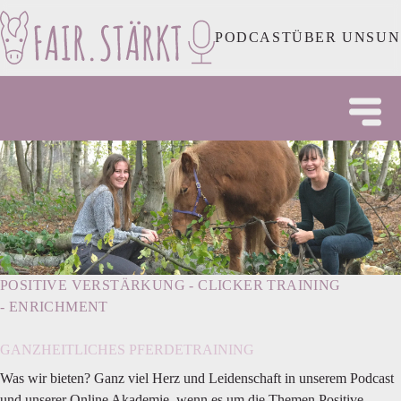
PODCAST
ÜBER UNS
UN
POSITIVE VERSTÄRKUNG - CLICKER TRAINING 
- ENRICHMENT
GANZHEITLICHES PFERDETRAINING
Was wir bieten? Ganz viel Herz und Leidenschaft in unserem Podcast
und unserer Online Akademie, wenn es um die Themen Positive