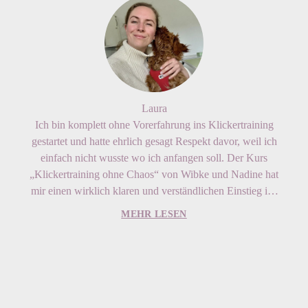
Laura
Ich bin komplett ohne Vorerfahrung ins Klickertraining
gestartet und hatte ehrlich gesagt Respekt davor, weil ich
einfach nicht wusste wo ich anfangen soll. Der Kurs
„Klickertraining ohne Chaos“ von Wibke und Nadine hat
mir einen wirklich klaren und verständlichen Einstieg ins
Training gegeben, der sofort von Tag 1 an Struktur
MEHR LESEN
reingebracht hat. Besonders wertvoll war für mich, dass
ich nicht nur gelernt habe, was ich tun soll, sondern vor
allem warum ich es tue, und genau dadurch entsteht ein
richtig tiefes Verständnis dafür, wie das Tier lernt und
„denkt“. Die Kombi aus Grundlagenwissen, klarer
Anleitung und Praxisaufgaben hat mir extrem geholfen,