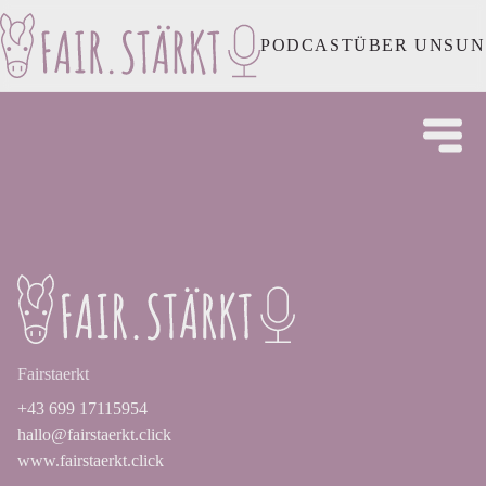
PODCAST
ÜBER UNS
UN
Fairstaerkt
+43 699 17115954
hallo@fairstaerkt.click
www.fairstaerkt.click