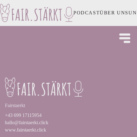
PODCAST
ÜBER UNS
UN
Fairstaerkt
+43 699 17115954
hallo@fairstaerkt.click
www.fairstaerkt.click